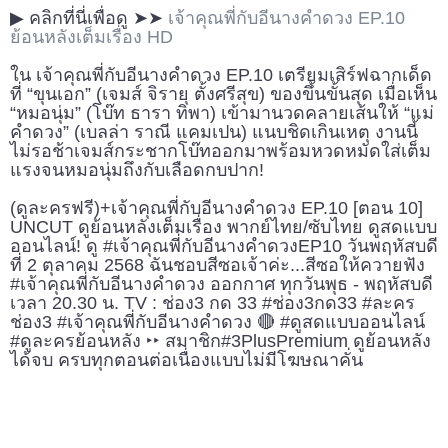
▶ คลิกที่นี่เพื่อดู ➤➤
เจ้าคุณพี่กับอีนางคำดวง EP.10
ย้อนหลังเต็มเรื่อง HD
ใน เจ้าคุณพี่กับอีนางคำดวง EP.10 เตรียมเสิร์ฟฉากเด็ด
ที่ “ขุนเอก” (เจมส์ จิรายุ ตั้งศรีสุข) ของขึ้นขั้นสุด เมื่อเห็น
“หมอนุ่ม” (โบ๊ท ธารา ทิพา) เข้ามานวดคลายเส้นให้ “แม่
คำดวง” (เบลล่า ราณี แคมเปน) แนบชิดเกินเหตุ งานนี้
ไม่รอช้าเจมส์กระชากโบ๊ทออกมาพร้อมหวดหมัดใส่เต็ม
แรงจนหมอนุ่มถึงกับเลือดกบปาก!
(ดูละครฟรี)+เจ้าคุณพี่กับอีนางคำดวง EP.10 [ตอน 10]
UNCUT ดูย้อนหลังเต็มเรื่อง พากย์ไทย/ซับไทย ดูสดแบบ
ออนไลน์! ดู #เจ้าคุณพี่กับอีนางคำดวงEP10 วันพฤหัสบดี
ที่ 2 ตุลาคม 2568 ฉันชอบสีซอเจ้าค่ะ...สีซอให้ควายฟัง
#เจ้าคุณพี่กับอีนางคำดวง ออกกาศ ทุกวันพุธ - พฤหัสบดี
เวลา 20.30 น. TV : ช่อง3 กด 33 #ช่อง3กด33 #ละคร
ช่อง3 #เจ้าคุณพี่กับอีนางคำดวง 🔴 #ดูสดแบบออนไลน์
#ดูละครย้อนหลัง ‣‣ สมาชิก#3PlusPremium ดูย้อนหลัง
ได้จบ ครบทุกตอนต่อเนื่องแบบไม่มีโฆษณาคั่น